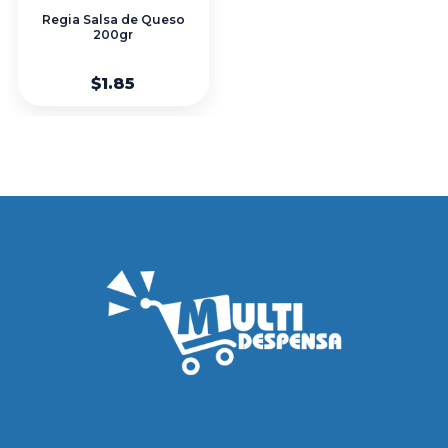
Regia Salsa de Queso
200gr
$1.85